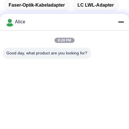
Faser-Optik-Kabeladapter
LC LWL-Adapter
Alice
Schnelle Kontaktaufnahme
8:28 PM
Good day, what product are you looking for?
Anschrift
Zimmer C, Stock 9, Wing Lee Gebäude, 72-76 Wing Lok
Straße, Sheung Wan, Hongkong
Tel.
00-86-13534063703
E-Mail-Adresse
sales03@newlightfiber.com