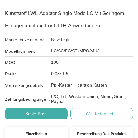
Kunststoff-LWL-Adapter Single Mode LC Mit Geringem
Einfügedämpfung Für FTTH-Anwendungen
New Light
Markenbezeichnung:
LC/SC/FC/ST./MPO/MU/
Modellnummer:
100
MOQ:
0.08~1.5
Preis:
Pp.-Kasten + carttion Kasten
Verpackungsdetails:
L/C, T/T, Western Union, MoneyGram,
Zahlungsbedingungen:
Paypal
Beste Preis
Wir Reden Jetzt.
Einzelheiten
Beschreibung Des Produkts