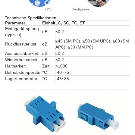
Technische Spezifikationen
Parameter
Einheit
LC, SC, FC, ST
Einfügedämpfung
dB
≤0,2
(typisch)
≥45 (SM PC), ≥50 (SM UPC), ≥60 (SM
Rückflussverlust
dB
APC), ≥30 (MM PC)
Austauschbarkeit
dB
≤0,2
Wiederholbarkeit
dB
≤0,2
Haltbarkeit
Zeit
>1000
Betriebstemperatur
°C
-40~75
Lagertemperatur
°C
-45~85