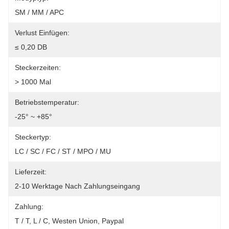
SM / MM / APC
Verlust Einfügen:
≤ 0,20 DB
Steckerzeiten:
> 1000 Mal
Betriebstemperatur:
-25° ~ +85°
Steckertyp:
LC / SC / FC / ST / MPO / MU
Lieferzeit:
2-10 Werktage Nach Zahlungseingang
Zahlung:
T / T, L / C, Westen Union, Paypal