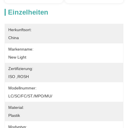
Einzelheiten
Herkunftsort:
China
Markenname:
New Light
Zertifizierung:
ISO ,ROSH
Modellnummer:
LC/SC/FC/ST./MPO/MU/
Material:
Plastik
Modyptyp: