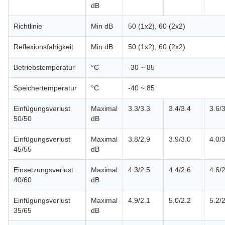
dB
Richtlinie
Min dB
50 (1x2), 60 (2x2)
Reflexionsfähigkeit
Min dB
50 (1x2), 60 (2x2)
Betriebstemperatur
°C
-30 ~ 85
Speichertemperatur
°C
-40 ~ 85
Einfügungsverlust
Maximal
3.3/3.3
3.4/3.4
3.6/
50/50
dB
Einfügungsverlust
Maximal
3.8/2.9
3.9/3.0
4.0/
45/55
dB
Einsetzungsverlust
Maximal
4.3/2.5
4.4/2.6
4.6/
40/60
dB
Einfügungsverlust
Maximal
4.9/2.1
5.0/2.2
5.2/
35/65
dB