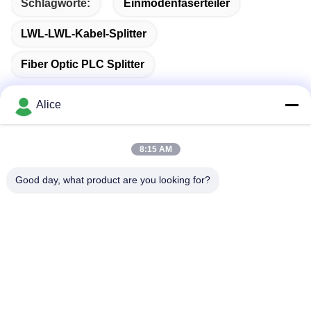
Schlagworte:
Einmodenfaserteiler
LWL-LWL-Kabel-Splitter
Fiber Optic PLC Splitter
Alice
Schnelle Kontaktaufnahme
8:15 AM
Good day, what product are you looking for?
Anschrift
Zimmer C, Stock 9, Wing Lee Gebäude, 72-76 Wing Lok
Straße, Sheung Wan, Hongkong
Tel.
00-86-13534063703
E-Mail-Adresse