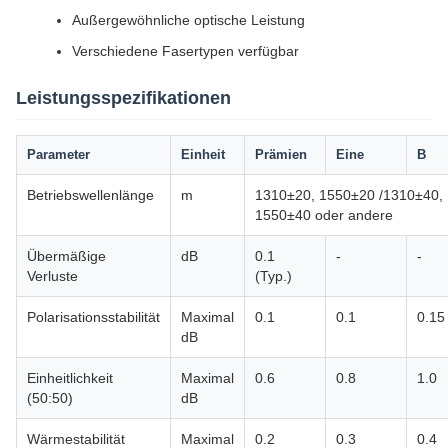
Außergewöhnliche optische Leistung
Verschiedene Fasertypen verfügbar
Leistungsspezifikationen
Parameter
Einheit
Prämien
Eine
B
Betriebswellenlänge
m
1310±20, 1550±20 /1310±40,
1550±40 oder andere
Übermäßige
dB
0.1
-
-
Verluste
(Typ.)
Polarisationsstabilität
Maximal
0.1
0.1
0.15
dB
Einheitlichkeit
Maximal
0.6
0.8
1.0
(50:50)
dB
Wärmestabilität
Maximal
0.2
0.3
0.4