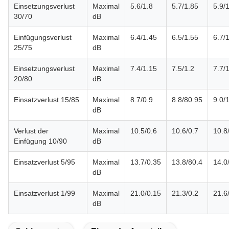
Einsetzungsverlust
Maximal
5.6/1.8
5.7/1.85
5.9/
30/70
dB
Einfügungsverlust
Maximal
6.4/1.45
6.5/1.55
6.7/
25/75
dB
Einsetzungsverlust
Maximal
7.4/1.15
7.5/1.2
7.7/
20/80
dB
Einsatzverlust 15/85
Maximal
8.7/0.9
8.8/80.95
9.0/
dB
Verlust der
Maximal
10.5/0.6
10.6/0.7
10.8
Einfügung 10/90
dB
Einsatzverlust 5/95
Maximal
13.7/0.35
13.8/80.4
14.0
dB
Einsatzverlust 1/99
Maximal
21.0/0.15
21.3/0.2
21.6
dB