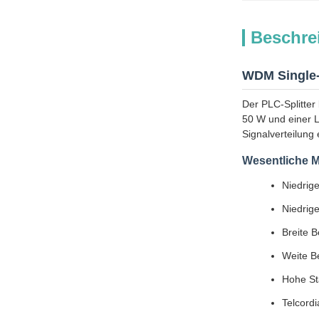
Beschre
WDM Single-Mo
Der PLC-Splitter
50 W und einer 
Signalverteilun
Wesentliche 
Niedrige
Niedrig
Breite B
Weite B
Hohe Sta
Telcord