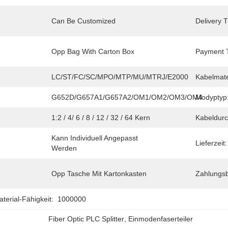
Can Be Customized
Delivery 
Opp Bag With Carton Box
Payment 
LC/ST/FC/SC/MPO/MTP/MU/MTRJ/E2000
Kabelmate
G652D/G657A1/G657A2/OM1/OM2/OM3/OM4
Modyptyp
1:2 / 4/ 6 / 8 / 12 / 32 / 64 Kern
Kabeldur
Kann Individuell Angepasst 
Lieferzeit:
Werden
Opp Tasche Mit Kartonkasten
Zahlungs
erial-Fähigkeit:
1000000
Fiber Optic PLC Splitter
, 
Einmodenfaserteiler