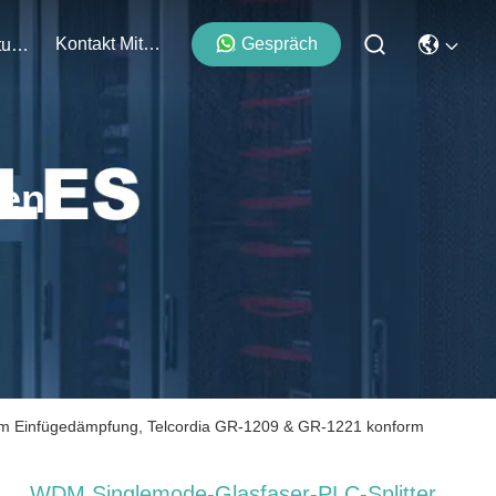
Kontakt Mit Uns
Gespräch
Veranstaltungen
ten
gem Einfügedämpfung, Telcordia GR-1209 & GR-1221 konform
WDM Singlemode-Glasfaser-PLC-Splitter