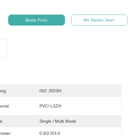
Beste Preis
Wir Reden Jetzt.
s
ung:
ISO ,ROSH
rial:
PVC/ LSZH
e:
Single / Multi Mode
meter:
0.9/2.0/3.0