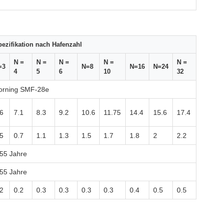
ezifikation nach Hafenzahl
N =
N =
N =
N =
N =
=3
N=8
N=16
N=24
4
5
6
10
32
orning SMF-28e
.6
7.1
8.3
9.2
10.6
11.75
14.4
15.6
17.4
.5
0.7
1.1
1.3
1.5
1.7
1.8
2
2.2
 55 Jahre
 55 Jahre
.2
0.2
0.3
0.3
0.3
0.3
0.4
0.5
0.5