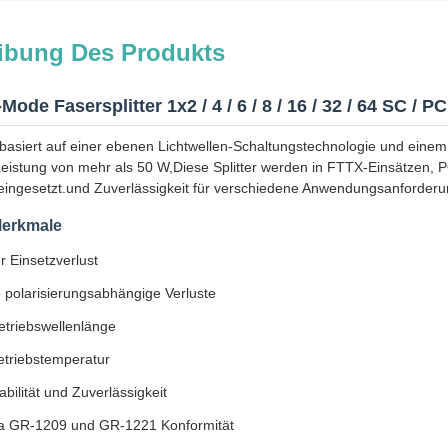
ibung Des Produkts
de Fasersplitter 1x2 / 4 / 6 / 8 / 16 / 32 / 64 SC / PC
 basiert auf einer ebenen Lichtwellen-Schaltungstechnologie und einem
Leistung von mehr als 50 W,Diese Splitter werden in FTTX-Einsätzen
g eingesetzt.und Zuverlässigkeit für verschiedene Anwendungsanforde
Merkmale
r Einsetzverlust
e polarisierungsabhängige Verluste
etriebswellenlänge
etriebstemperatur
bilität und Zuverlässigkeit
ia GR-1209 und GR-1221 Konformität