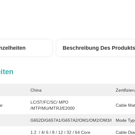
nzelheiten
Beschreibung Des Produkt
iten
China
Zertifizier
LC/ST/FC/SC/ MPO 
e:
Cable Mate
/MTP/MU/MTRJ/E2000
G652D/G657A1/G657A2/OM1/OM2/OM3/OM4
Mode Typ
1:2  / 4/ 6 / 8 / 12 / 32 / 64 Core
Cable Dia