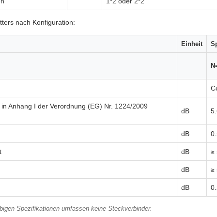
on
1*2 oder 2*2
tters nach Konfiguration:
Einheit
Sp
N
C
t in Anhang I der Verordnung (EG) Nr. 1224/2009
dB
5
dB
0
t
dB
≥
dB
≥
dB
0
bigen Spezifikationen umfassen keine Steckverbinder.