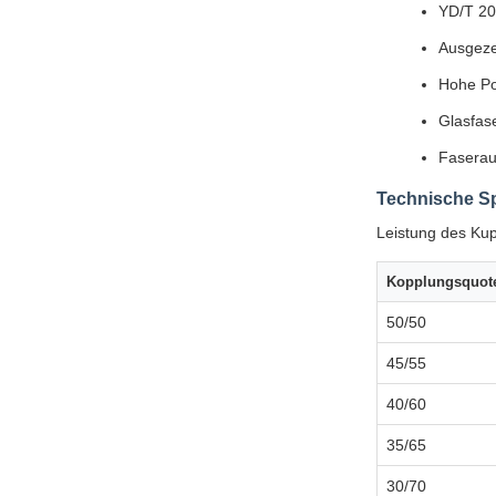
YD/T 20
Ausgeze
Hohe Po
Glasfas
Faserau
Technische Sp
Leistung des Kup
Kopplungsquot
50/50
45/55
40/60
35/65
30/70