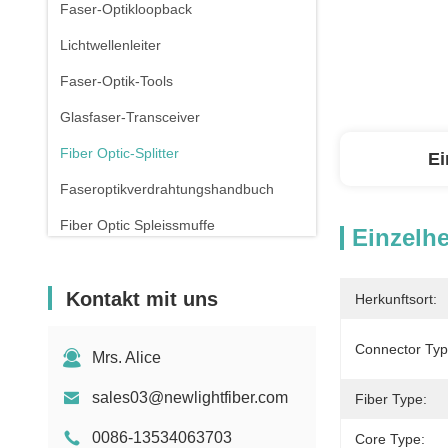
Faser-Optikloopback
Lichtwellenleiter
Faser-Optik-Tools
Glasfaser-Transceiver
Fiber Optic-Splitter
Ei
Faseroptikverdrahtungshandbuch
Fiber Optic Spleissmuffe
Einzelhe
Kupfer-Pflasterleitungen
Kontakt mit uns
Rj45 Patch Panel
Herkunftsort:
Verbindungsstück des Ethernet-RJ45
Connector Typ
Mrs. Alice
Drohnen mit Glasfaser
sales03@newlightfiber.com
Fiber Type:
Schalter und Steckdose
0086-13534063703
Core Type: