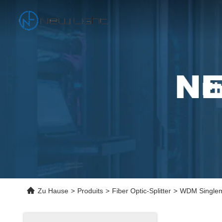
Ei
Zu Hause
>
Produits
>
Fiber Optic-Splitter
>
WDM Singlemo