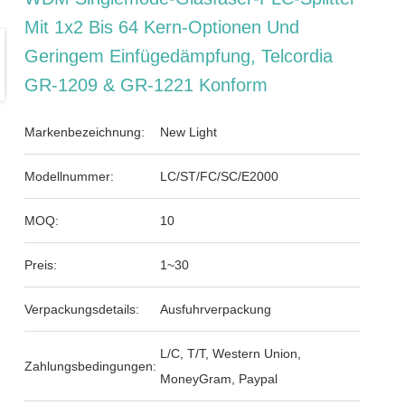
Mit 1x2 Bis 64 Kern-Optionen Und
Geringem Einfügedämpfung, Telcordia
GR-1209 & GR-1221 Konform
Markenbezeichnung:
New Light
Modellnummer:
LC/ST/FC/SC/E2000
MOQ:
10
Preis:
1~30
Verpackungsdetails:
Ausfuhrverpackung
L/C, T/T, Western Union,
Zahlungsbedingungen:
MoneyGram, Paypal