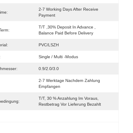
2-7 Working Days After Receive 
Time:
Payment
T/T ,30% Deposit In Advance , 
Term:
Balance Paid Before Delivery
rial:
PVC/LSZH
:
Single / Multi -Modus
chmesser:
0.9/2.0/3.0
2-7 Werktage Nachdem Zahlung 
Empfangen
T/T, 30 % Anzahlung Im Voraus, 
bedingung:
Restbetrag Vor Lieferung Bezahlt