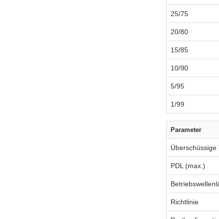
25/75
20/80
15/85
10/90
5/95
1/99
Parameter
Überschüssige V
PDL (max.)
Betriebswellen
Richtlinie