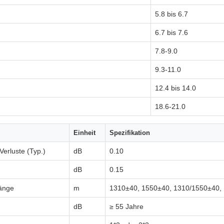
5.8 bis 6.7
6.7 bis 7.6
7.8-9.0
9.3-11.0
12.4 bis 14.0
18.6-21.0
Einheit
Spezifikation
erluste (Typ.)
dB
0.10
dB
0.15
länge
m
1310±40, 1550±40, 1310/1550±40, 
dB
≥ 55 Jahre