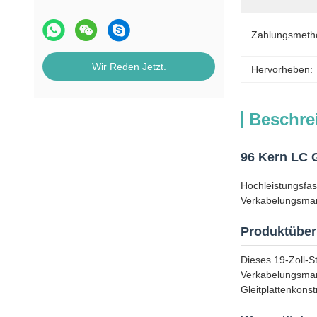
Zahlungsmeth
Wir Reden Jetzt.
Hervorheben:
Beschre
96 Kern LC G
Hochleistungsfas
Verkabelungsma
Produktüber
Dieses 19-Zoll-S
Verkabelungsmana
Gleitplattenkons