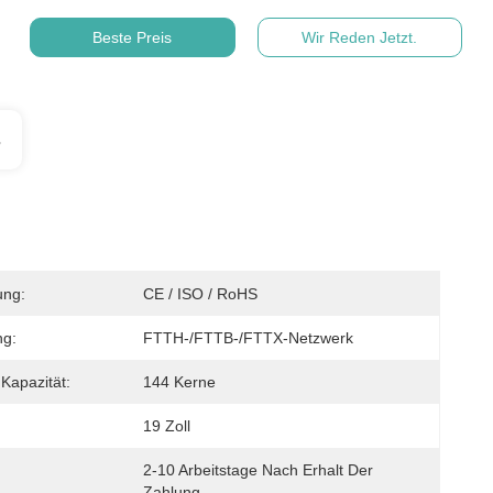
Beste Preis
Wir Reden Jetzt.
s
ung:
CE / ISO / RoHS
g:
FTTH-/FTTB-/FTTX-Netzwerk
Kapazität:
144 Kerne
19 Zoll
2-10 Arbeitstage Nach Erhalt Der 
Zahlung