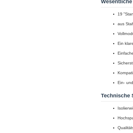
Wesentliche
19 "Sta
aus Sta
Vollmodu
Ein kla
Einfach
Sichers
Kompati
Ein- und
Technische S
Isolier
Hochspa
Qualität