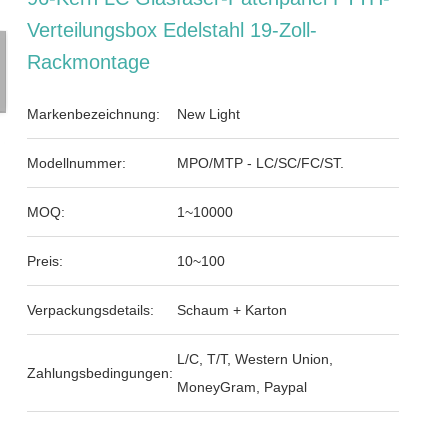
Verteilungsbox Edelstahl 19-Zoll-
Rackmontage
Markenbezeichnung:
New Light
Modellnummer:
MPO/MTP - LC/SC/FC/ST.
MOQ:
1~10000
Preis:
10~100
Verpackungsdetails:
Schaum + Karton
L/C, T/T, Western Union,
Zahlungsbedingungen:
MoneyGram, Paypal