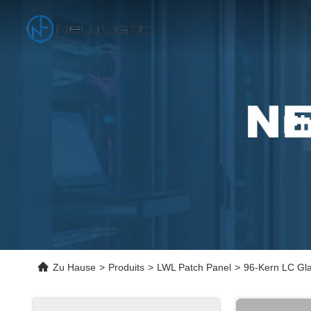
Ei
Zu Hause
>
Produits
>
LWL Patch Panel
>
96-Kern LC Gla