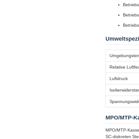
Betrieb
Betriebs
Betriebs
Umweltspezi
Umgebungstem
Relative Luftfe
Luftdruck
Isolierwidersta
Spannungswide
MPO/MTP-Ka
MPO/MTP-Kassett
SC-diskreten Ste