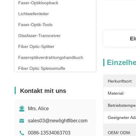
Faser-Optikloopback
Lichtwellenleiter
Faser-Optik-Tools
Glasfaser-Transceiver
Ei
Fiber Optic-Splitter
Faseroptikverdrahtungshandbuch
Einzelhe
Fiber Optic Spleissmuffe
Kupfer-Pflasterleitungen
Herkunftsort:
Kontakt mit uns
Rj45 Patch Panel
Material:
Verbindungsstück des Ethernet-RJ45
Betriebstemper
Mrs. Alice
Drohnen mit Glasfaser
Geeigneter Ad
sales03@newlightfiber.com
Schalter und Steckdose
0086-13534063703
OEM/ ODM: