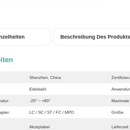
nzelheiten
Beschreibung Des Produkt
iten
Shenzhen, China
Zertifizier
Edelstahl
Anwendun
atur:
-20° ~ +80°
Maximale 
apter:
LC / SC / ST / FC / MPO
Größe:
Akzeptabel
Lieferzeit: