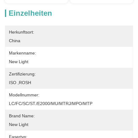
Einzelheiten
Herkunftsort:
China
Markenname:
New Light
Zertifizierung:
ISO ,ROSH
Modellnummer:
LC/FC/SC/ST./E2000/MU/MTRJ/MPO/MTP
Brand Name:
New Light
Fasertyp: