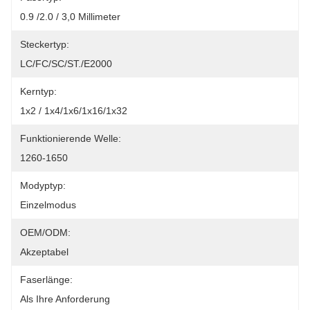
0.9 /2.0 / 3,0 Millimeter
Steckertyp:
LC/FC/SC/ST./E2000
Kerntyp:
1x2 / 1x4/1x6/1x16/1x32
Funktionierende Welle:
1260-1650
Modyptyp:
Einzelmodus
OEM/ODM:
Akzeptabel
Faserlänge:
Als Ihre Anforderung