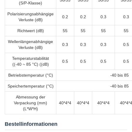
50/55
50/55
50/55
50/55
(S/P-Klasse)
Polarisierungsabhängige
0.2
0.2
0.3
0.3
Verluste (dB)
Richtwert (dB)
55
55
55
55
Wellenlängenabhängige
0.3
0.3
0.3
0.5
Verluste (dB)
Temperaturstabilität
0.5
0.5
0.5
0.5
((-40 ~ 85 °C) ((dB)
Betriebstemperatur (°C)
-40 bis 85
Speichertemperatur (°C)
-40 bis 85
Abmessung der
Verpackung (mm)
40*4*4
40*4*4
40*4*4
40*4*
(L*W*H)
Bestellinformationen