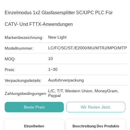
Einzelmodus 1x2 Glasfasersplitter SC/UPC PLC Für
CATV- Und FTTX-Anwendungen
New Light
Markenbezeichnung:
LC/FC/SC/ST./E2000/MU/MTRJ/MPO/MTP
Modellnummer:
10
MOQ:
1~30
Preis:
Ausfuhrverpackung
Verpackungsdetails:
L/C, T/T, Western Union, MoneyGram,
Zahlungsbedingungen:
Paypal
Beste Preis
Wir Reden Jetzt.
Einzelheiten
Beschreibung Des Produkts