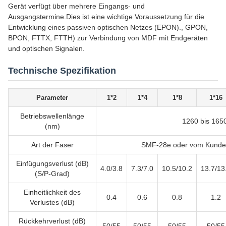
Gerät verfügt über mehrere Eingangs- und
Ausgangstermine.Dies ist eine wichtige Voraussetzung für die
Entwicklung eines passiven optischen Netzes (EPON)., GPON,
BPON, FTTX, FTTH) zur Verbindung von MDF mit Endgeräten
und optischen Signalen.
Technische Spezifikation
Parameter
1*2
1*4
1*8
1*16
Betriebswellenlänge
1260 bis 165
(nm)
Art der Faser
SMF-28e oder vom Kunde
Einfügungsverlust (dB)
4.0/3.8
7.3/7.0
10.5/10.2
13.7/13
(S/P-Grad)
Einheitlichkeit des
0.4
0.6
0.8
1.2
Verlustes (dB)
Rückkehrverlust (dB)