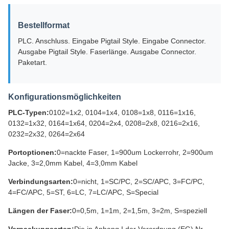
Bestellformat
PLC. Anschluss. Eingabe Pigtail Style. Eingabe Connector.
Ausgabe Pigtail Style. Faserlänge. Ausgabe Connector.
Paketart.
Konfigurationsmöglichkeiten
PLC-Typen:
0102=1x2, 0104=1x4, 0108=1x8, 0116=1x16,
0132=1x32, 0164=1x64, 0204=2x4, 0208=2x8, 0216=2x16,
0232=2x32, 0264=2x64
Portoptionen:
0=nackte Faser, 1=900um Lockerrohr, 2=900um
Jacke, 3=2,0mm Kabel, 4=3,0mm Kabel
Verbindungsarten:
0=nicht, 1=SC/PC, 2=SC/APC, 3=FC/PC,
4=FC/APC, 5=ST, 6=LC, 7=LC/APC, S=Special
Längen der Faser:
0=0,5m, 1=1m, 2=1,5m, 3=2m, S=speziell