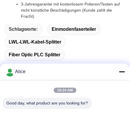
3-Jahresgarantie mit kostenlosem Polieren/Testen auf
nicht künstliche Beschädigungen (Kunde zahlt die
Fracht)
Schlagworte:
Einmodenfaserteiler
LWL-LWL-Kabel-Splitter
Fiber Optic PLC Splitter
Alice
Schnelle Kontaktaufnahme
10:24 AM
Good day, what product are you looking for?
Anschrift
Zimmer C, Stock 9, Wing Lee Gebäude, 72-76 Wing Lok
Straße, Sheung Wan, Hongkong