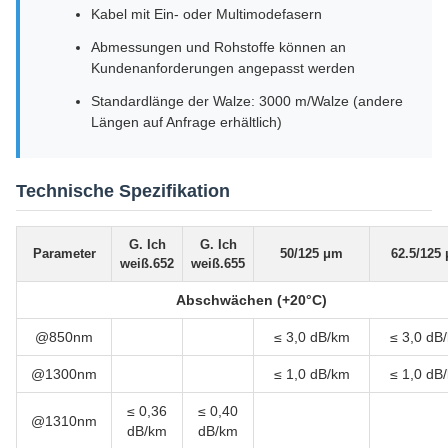
Kabel mit Ein- oder Multimodefasern
Abmessungen und Rohstoffe können an
Kundenanforderungen angepasst werden
Standardlänge der Walze: 3000 m/Walze (andere
Längen auf Anfrage erhältlich)
Technische Spezifikation
G. Ich
G. Ich
Parameter
50/125 μm
62.5/125
weiß.652
weiß.655
Abschwächen (+20°C)
@850nm
≤ 3,0 dB/km
≤ 3,0 dB
@1300nm
≤ 1,0 dB/km
≤ 1,0 dB
≤ 0,36
≤ 0,40
@1310nm
dB/km
dB/km