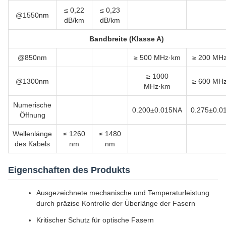
≤ 0,22
≤ 0,23
@1550nm
dB/km
dB/km
Bandbreite (Klasse A)
@850nm
≥ 500 MHz·km
≥ 200 MH
≥ 1000
@1300nm
≥ 600 MH
MHz·km
Numerische
0.200±0.015NA
0.275±0.0
Öffnung
Wellenlänge
≤ 1260
≤ 1480
des Kabels
nm
nm
Eigenschaften des Produkts
Ausgezeichnete mechanische und Temperaturleistung
durch präzise Kontrolle der Überlänge der Fasern
Kritischer Schutz für optische Fasern