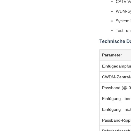
CATV-V
WDM-Sy
System
Test- u
Technische D
Parameter
Einfügedämpfu
CWDM-Zentralwe
Passband (@-0
Einfügung - be
Einfügung - nic
Passband-Rippl