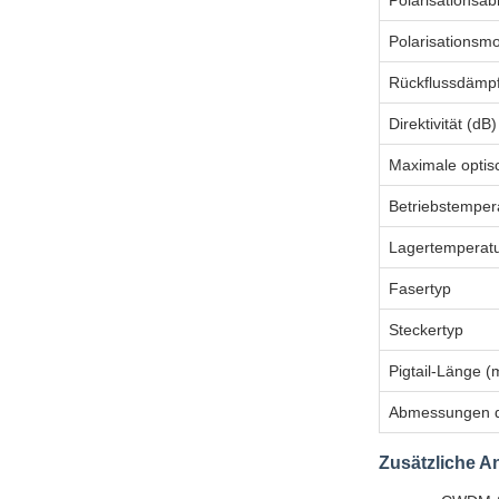
Polarisationsa
Polarisationsm
Rückflussdämp
Direktivität (dB)
Maximale optis
Betriebstemper
Lagertemperat
Fasertyp
Steckertyp
Pigtail-Länge (
Abmessungen d
Zusätzliche 