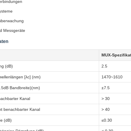
erbindungen
steme
überwachung
nd Messgeräte
aten
MUX-Spezifika
ng (dB)
2.5
llenlängen [λc] (nm)
1470~1610
.5dB Bandbreite)(nm)
±7.5
nachbarter Kanal
> 30
ht benachbarter Kanal
> 40
e (dB)
≤0.30