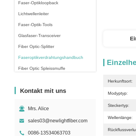
Faser-Optikloopback
Lichtwellenleiter
Faser-Optik-Tools
Glasfaser-Transceiver
Ei
Fiber Optic-Splitter
Faseroptikverdrahtungshandbuch
Einzelhe
Fiber Optic Spleissmuffe
Kupfer-Pflasterleitungen
Herkunftsort:
Kontakt mit uns
Rj45 Patch Panel
Modyptyp:
Verbindungsstück des Ethernet-RJ45
Steckertyp:
Mrs. Alice
Drohnen mit Glasfaser
Wellenlänge:
sales03@newlightfiber.com
Schalter und Steckdose
Rückflussverlu
0086-13534063703