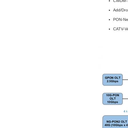
CWDM-
Add/Dr
PON-Ne
CATV-V