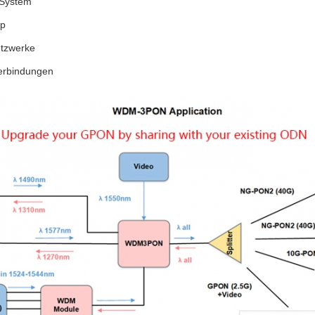
System
op
tzwerke
erbindungen