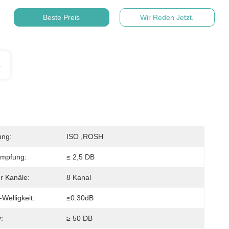
Beste Preis
Wir Reden Jetzt.
s
ung:
ISO ,ROSH
ämpfung:
≤ 2,5 DB
r Kanäle:
8 Kanal
Welligkeit:
≤0.30dB
y:
≥ 50 DB