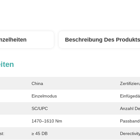
nzelheiten
Beschreibung Des Produkt
iten
China
Zertifizier
Einzelmodus
Einfüged
SC/UPC
Anzahl De
1470–1610 Nm
Passband-
st:
≥ 45 DB
Derectivit