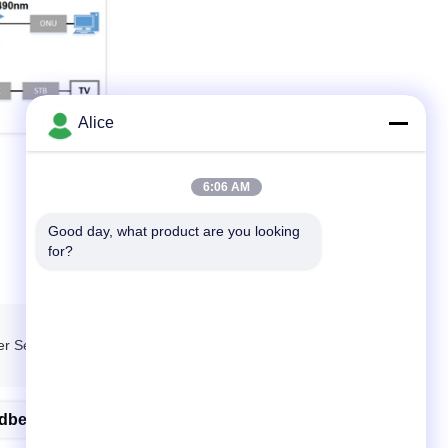
Alice
6:06 AM
Good day, what product are you looking 
for?
der Seeweg. Wenn Sie einen anderen bevorzugten Spediteur
dbergfaser-Beendigungskasten