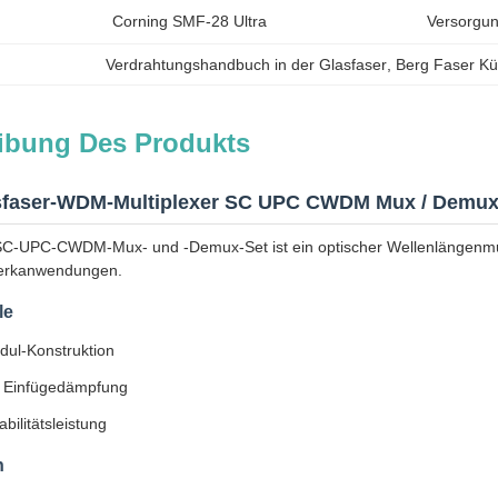
Corning SMF-28 Ultra
Versorgun
Verdrahtungshandbuch in der Glasfaser
, 
Berg Faser K
ibung Des Produkts
sfaser-WDM-Multiplexer SC UPC CWDM Mux / Demux
SC-UPC-CWDM-Mux- und -Demux-Set ist ein optischer Wellenlängenmult
werkanwendungen.
le
ul-Konstruktion
 Einfügedämpfung
bilitätsleistung
n