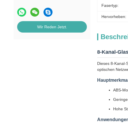
Fasertyp:
Hervorheben:
Wir Reden Jetzt.
Beschre
8-Kanal-Gla
Dieses 8-Kanal-
optischen Netz
Hauptmerkma
ABS-Mod
Geringe
Hohe Sta
Anwendunge