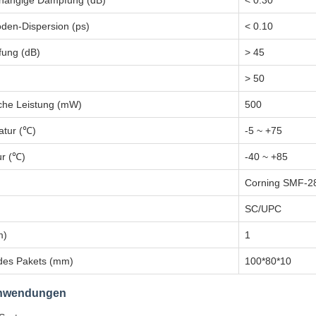
bhängige Dämpfung (dB)
< 0.30
oden-Dispersion (ps)
< 0.10
fung (dB)
> 45
> 50
che Leistung (mW)
500
atur (℃)
-5 ~ +75
ur (℃)
-40 ~ +85
Corning SMF-28
SC/UPC
m)
1
es Pakets (mm)
100*80*10
Anwendungen