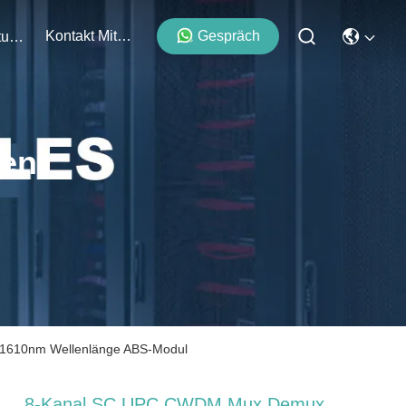
Kontakt Mit Uns
Gespräch
Veranstaltungen
ten
-1610nm Wellenlänge ABS-Modul
8-Kanal SC UPC CWDM Mux Demux