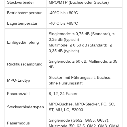
Steckverbinder
MPO/MTP (Buchse oder Stecker)
Betriebstemperatur
-40°C bis +80°C
Lagertemperatur
-40°C bis +85°C
Singlemode: ≤ 0,75 dB (Standard), ≤
0,35 dB (typisch)
Einfügedämpfung
Multimode: ≤ 0,50 dB (Standard), ≤
0,35 dB (typisch)
Singlemode: ≥ 60 dB; Multimode: ≥ 35
Rückflussdämpfung
dB
Stecker: mit Führungsstift; Buchse:
MPO-Endtyp
ohne Führungsstift
Faseranzahl
8, 12, 24 Fasern
MPO-Buchse, MPO-Stecker, FC, SC,
Steckverbindertypen
ST, MU, LC, E2000
Singlemode (G652, G655, G657),
Fasermodus
Multimode (50, 62,5, OM2, OM3, OM4)