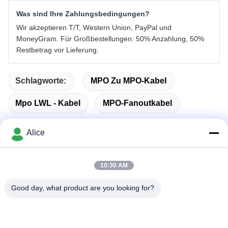
Was sind Ihre Zahlungsbedingungen?
Wir akzeptieren T/T, Western Union, PayPal und
MoneyGram. Für Großbestellungen: 50% Anzahlung, 50%
Restbetrag vor Lieferung.
Schlagworte:
MPO Zu MPO-Kabel
Mpo LWL - Kabel
MPO-Fanoutkabel
Alice
Schnelle Kontaktaufnahme
10:30 AM
Good day, what product are you looking for?
Anschrift
Zimmer C, Stock 9, Wing Lee Gebäude, 72-76 Wing Lok
Straße, Sheung Wan, Hongkong