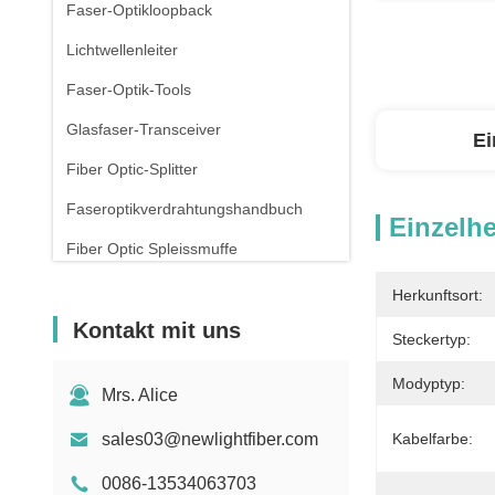
Faser-Optikloopback
Lichtwellenleiter
Faser-Optik-Tools
Glasfaser-Transceiver
Ei
Fiber Optic-Splitter
Faseroptikverdrahtungshandbuch
Einzelhe
Fiber Optic Spleissmuffe
Kupfer-Pflasterleitungen
Herkunftsort:
Kontakt mit uns
Rj45 Patch Panel
Steckertyp:
Verbindungsstück des Ethernet-RJ45
Modyptyp:
Mrs. Alice
Drohnen mit Glasfaser
sales03@newlightfiber.com
Kabelfarbe:
Schalter und Steckdose
0086-13534063703