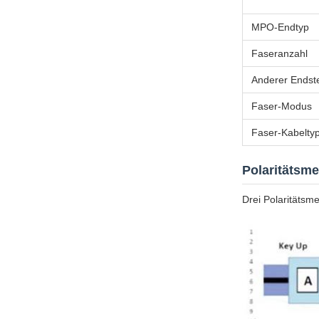
MPO-Endtyp
Faseranzahl
Anderer Endst
Faser-Modus
Faser-Kabelty
Polaritätsm
Drei Polaritätsm