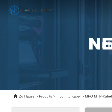
Ei
Zu Hause
>
Produits
>
mpo mtp Kabel
>
MPO MTP-Kabel M