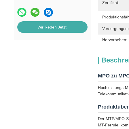
Zertifikat:
Produktionsfäh
Wir Reden Jetzt.
Versorgungsmat
Hervorheben:
Beschre
MPO zu MPO 
Hochleistungs-MP
Telekommunikat
Produktüber
Der MTP/MPO-Ste
MT-Ferrule, kom