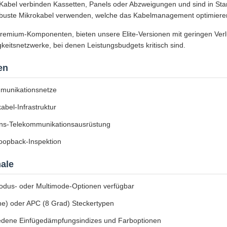
Kabel verbinden Kassetten, Panels oder Abzweigungen und sind in Stan
obuste Mikrokabel verwenden, welche das Kabelmanagement optimieren
Premium-Komponenten, bieten unsere Elite-Versionen mit geringen Ver
eitsnetzwerke, bei denen Leistungsbudgets kritisch sind.
en
munikationsnetze
abel-Infrastruktur
ons-Telekommunikationsausrüstung
oopback-Inspektion
ale
odus- oder Multimode-Optionen verfügbar
ne) oder APC (8 Grad) Steckertypen
edene Einfügedämpfungsindizes und Farboptionen