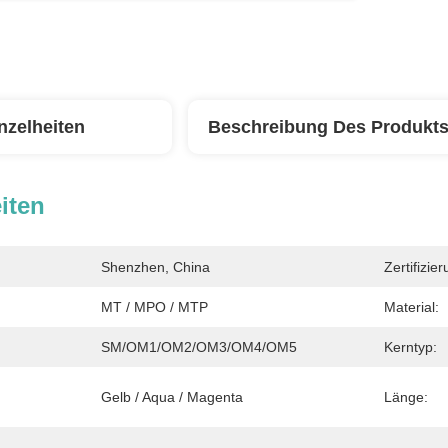
nzelheiten
Beschreibung Des Produkt
iten
Shenzhen, China
Zertifizier
MT / MPO / MTP
Material:
SM/OM1/OM2/OM3/OM4/OM5
Kerntyp:
Gelb / Aqua / Magenta
Länge: