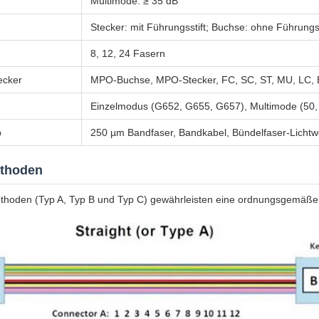
Multimode: ≥ 35 dB
Stecker: mit Führungsstift; Buchse: ohne Führungss
8, 12, 24 Fasern
ecker
MPO-Buchse, MPO-Stecker, FC, SC, ST, MU, LC,
Einzelmodus (G652, G655, G657), Multimode (50
p
250 µm Bandfaser, Bandkabel, Bündelfaser-Lichtwe
ethoden
ethoden (Typ A, Typ B und Typ C) gewährleisten eine ordnungsgemäße bi