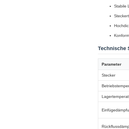
Stabile 
Steckert
Hochdic
Konform
Technische 
Parameter
Stecker
Betriebstemper
Lagertemperat
Einfügedämpf
Rückflussdäm