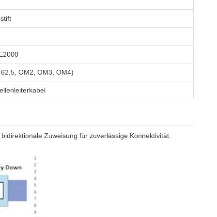
tift
 E2000
, 62,5, OM2, OM3, OM4)
llenleiterkabel
direktionale Zuweisung für zuverlässige Konnektivität.