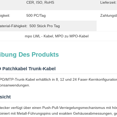
CER, ISO, RoHS
Lieferzeit:
igkeit:
500 PC/Tag
Zahlungs
erial-Fähigkeit:
500 Stück Pro Tag
mpo LWL - Kabel
, 
MPO zu MPO-Kabel
ibung Des Produkts
Patchkabel Trunk-Kabel
O/MTP-Trunk-Kabel erhältlich in 8, 12 und 24 Faser-Kernkonfigurati
ionsanwendungen.
sicht
cker verfügt über einen Push-Pull-Verriegelungsmechanismus mit hörb
biniert mit Metall-Führungspins und exakten Gehäuseabmessungen, ge