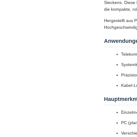
Steckens. Diese 
die kompakte, r
Hergestellt aus 
Hochgeschwindigk
Anwendung
Telekom
Systemk
Präzisi
Kabel-L
Hauptmerkm
Einzelm
PC (pla
Verschi