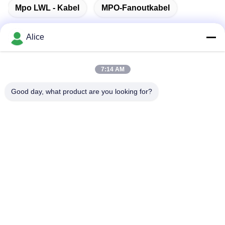
Mpo LWL - Kabel
MPO-Fanoutkabel
Alice
Schnelle Kontaktaufnahme
7:14 AM
Good day, what product are you looking for?
Anschrift
Zimmer C, Stock 9, Wing Lee Gebäude, 72-76 Wing Lok
Straße, Sheung Wan, Hongkong
Tel.
00-86-13534063703
E-Mail-Adresse
sales03@newlightfiber.com