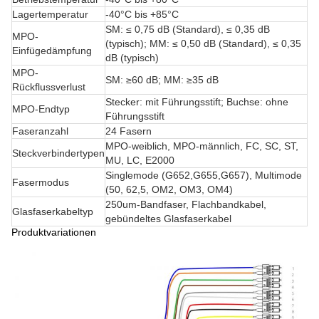
Lagertemperatur
-40°C bis +85°C
SM: ≤ 0,75 dB (Standard), ≤ 0,35 dB
MPO-
(typisch); MM: ≤ 0,50 dB (Standard), ≤ 0,35
Einfügedämpfung
dB (typisch)
MPO-
SM: ≥60 dB; MM: ≥35 dB
Rückflussverlust
Stecker: mit Führungsstift; Buchse: ohne
MPO-Endtyp
Führungsstift
Faseranzahl
24 Fasern
MPO-weiblich, MPO-männlich, FC, SC, ST,
Steckverbindertypen
MU, LC, E2000
Singlemode (G652,G655,G657), Multimode
Fasermodus
(50, 62,5, OM2, OM3, OM4)
250um-Bandfaser, Flachbandkabel,
Glasfaserkabeltyp
gebündeltes Glasfaserkabel
Produktvariationen