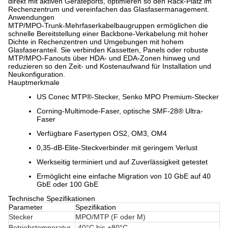
direkt mit aktiven Geräteports, optimieren so den Rack-Platz im
Rechenzentrum und vereinfachen das Glasfasermanagement.
Anwendungen
MTP/MPO-Trunk-Mehrfaserkabelbaugruppen ermöglichen die
schnelle Bereitstellung einer Backbone-Verkabelung mit hoher
Dichte in Rechenzentren und Umgebungen mit hohem
Glasfaseranteil. Sie verbinden Kassetten, Panels oder robuste
MTP/MPO-Fanouts über HDA- und EDA-Zonen hinweg und
reduzieren so den Zeit- und Kostenaufwand für Installation und
Neukonfiguration.
Hauptmerkmale
US Conec MTP®-Stecker, Senko MPO Premium-Stecker
Corning-Multimode-Faser, optische SMF-28® Ultra-
Faser
Verfügbare Fasertypen OS2, OM3, OM4
0,35-dB-Elite-Steckverbinder mit geringem Verlust
Werkseitig terminiert und auf Zuverlässigkeit getestet
Ermöglicht eine einfache Migration von 10 GbE auf 40
GbE oder 100 GbE
Technische Spezifikationen
Parameter
Spezifikation
Stecker
MPO/MTP (F oder M)
Betriebstemperatur
-40°C bis +80°C