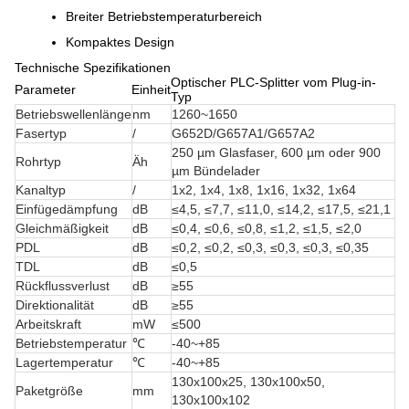
Breiter Betriebstemperaturbereich
Kompaktes Design
Technische Spezifikationen
Optischer PLC-Splitter vom Plug-in-
Parameter
Einheit
Typ
Betriebswellenlänge
nm
1260~1650
Fasertyp
/
G652D/G657A1/G657A2
250 µm Glasfaser, 600 µm oder 900
Rohrtyp
Äh
µm Bündelader
Kanaltyp
/
1x2, 1x4, 1x8, 1x16, 1x32, 1x64
Einfügedämpfung
dB
≤4,5, ≤7,7, ≤11,0, ≤14,2, ≤17,5, ≤21,1
Gleichmäßigkeit
dB
≤0,4, ≤0,6, ≤0,8, ≤1,2, ≤1,5, ≤2,0
PDL
dB
≤0,2, ≤0,2, ≤0,3, ≤0,3, ≤0,3, ≤0,35
TDL
dB
≤0,5
Rückflussverlust
dB
≥55
Direktionalität
dB
≥55
Arbeitskraft
mW
≤500
Betriebstemperatur
℃
-40~+85
Lagertemperatur
℃
-40~+85
130x100x25, 130x100x50,
Paketgröße
mm
130x100x102