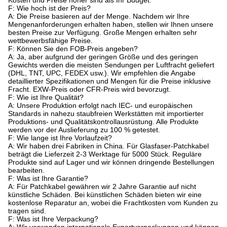
F: Wie hoch ist der Preis?
A: Die Preise basieren auf der Menge. Nachdem wir Ihre
Mengenanforderungen erhalten haben, stellen wir Ihnen unsere
besten Preise zur Verfügung. Große Mengen erhalten sehr
wettbewerbsfähige Preise.
F: Können Sie den FOB-Preis angeben?
A: Ja, aber aufgrund der geringen Größe und des geringen
Gewichts werden die meisten Sendungen per Luftfracht geliefert
(DHL, TNT, UPC, FEDEX usw.). Wir empfehlen die Angabe
detaillierter Spezifikationen und Mengen für die Preise inklusive
Fracht. EXW-Preis oder CFR-Preis wird bevorzugt.
F: Wie ist Ihre Qualität?
A: Unsere Produktion erfolgt nach IEC- und europäischen
Standards in nahezu staubfreien Werkstätten mit importierter
Produktions- und Qualitätskontrollausrüstung. Alle Produkte
werden vor der Auslieferung zu 100 % getestet.
F: Wie lange ist Ihre Vorlaufzeit?
A: Wir haben drei Fabriken in China. Für Glasfaser-Patchkabel
beträgt die Lieferzeit 2-3 Werktage für 5000 Stück. Reguläre
Produkte sind auf Lager und wir können dringende Bestellungen
bearbeiten.
F: Was ist Ihre Garantie?
A: Für Patchkabel gewähren wir 2 Jahre Garantie auf nicht
künstliche Schäden. Bei künstlichen Schäden bieten wir eine
kostenlose Reparatur an, wobei die Frachtkosten vom Kunden zu
tragen sind.
F: Was ist Ihre Verpackung?
A: Wir verwenden internationale Exportverpackungen und können