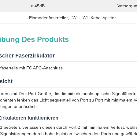
:
≥ 45dB
Versorgun
Einmodenfaserteiler
, 
LWL-LWL-Kabel-splitter
ibung Des Produkts
cher Faserzirkulator
faserteile mit FC APC-Anschluss
sicht
oren sind Drei-Port-Geräte, die die bidirektionale optische Signalüber
enten lenken das Licht sequentiell von Port zu Port mit minimalem Verl
ngen unerlässlich.
irkulatoren funktionieren
 1 betreten, verlassen diesen durch Port 2 mit minimalem Verlust, währ
 Signalstörungen durch hohe Isolation zwischen den Ports und gewährlei