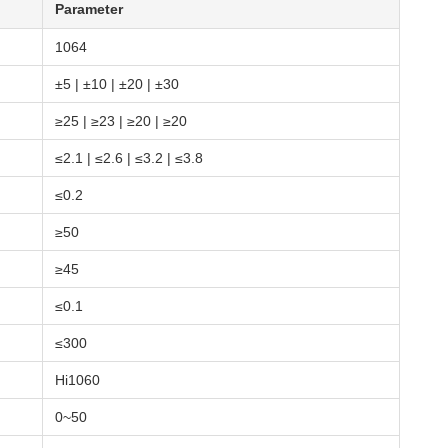
Parameter
1064
±5 | ±10 | ±20 | ±30
≥25 | ≥23 | ≥20 | ≥20
≤2.1 | ≤2.6 | ≤3.2 | ≤3.8
≤0.2
≥50
≥45
≤0.1
≤300
Hi1060
0~50