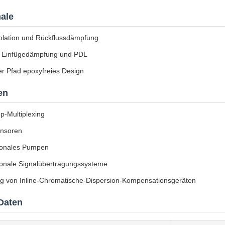
ale
olation und Rückflussdämpfung
 Einfügedämpfung und PDL
er Pfad epoxyfreies Design
en
p-Multiplexing
nsoren
tionales Pumpen
tionale Signalübertragungssysteme
g von Inline-Chromatische-Dispersion-Kompensationsgeräten
Daten