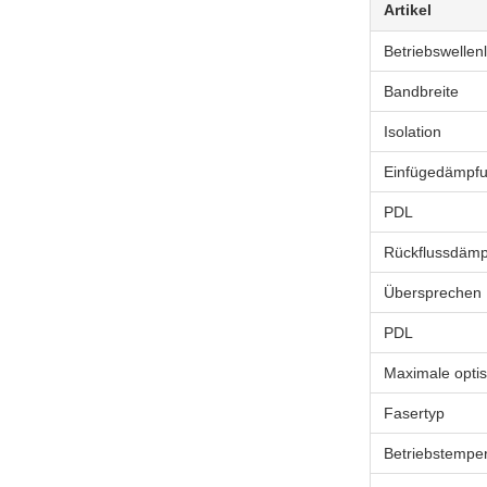
Artikel
Betriebswellen
Bandbreite
Isolation
Einfügedämp
PDL
Rückflussdäm
Übersprechen
PDL
Maximale optis
Fasertyp
Betriebstemper