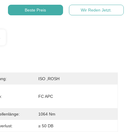
Beste Preis
Wir Reden Jetzt.
s
ung:
ISO ,ROSH
p:
FC APC
ellenlänge:
1064 Nm
erlust:
≥ 50 DB