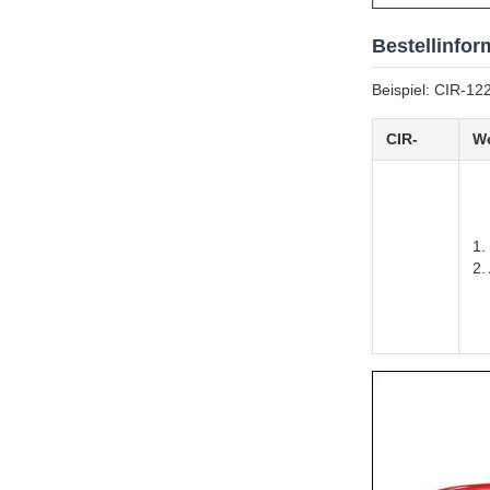
Bestellinfor
Beispiel: CIR-12
CIR-
We
1.
2.