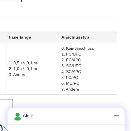
Faserlänge
Anschlusstyp
0. Kein Anschluss
1. FC/UPC
2. FC/APC
1. 0,5 +/- 0,1 m
3. SC/UPC
2. 1,0 +/- 0,1 m
4. SC/APC
3. Andere
5. LC/PC
6. MU/PC
7. Andere
Alice