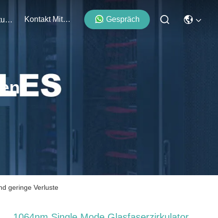
Kontakt Mit Uns
Gespräch
Veranstaltungen
ten
nd geringe Verluste
1064nm Single Mode Glasfaserzirkulator