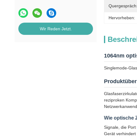
Quergespräch
Hervorheben:
Wir Reden Jetzt.
Beschre
1064nm optis
Singlemode-Glas
Produktüber
Glasfaserzirkulat
reziproken Kompon
Netzwerkanwendu
Wie optische Z
Signale, die Port
Gerät verhindert