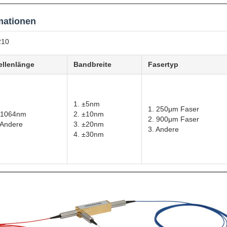
mationen
210
llenlänge
Bandbreite
Fasertyp
1. ±5nm
1. 250μm Faser
 1064nm
2. ±10nm
2. 900μm Faser
 Andere
3. ±20nm
3. Andere
4. ±30nm