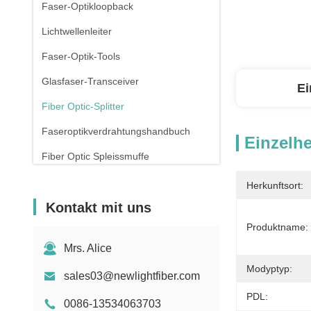
Faser-Optikloopback
Lichtwellenleiter
Faser-Optik-Tools
Glasfaser-Transceiver
Ei
Fiber Optic-Splitter
Faseroptikverdrahtungshandbuch
Einzelhe
Fiber Optic Spleissmuffe
Kupfer-Pflasterleitungen
Herkunftsort:
Kontakt mit uns
Rj45 Patch Panel
Produktname:
Verbindungsstück des Ethernet-RJ45
Mrs. Alice
Drohnen mit Glasfaser
Modyptyp:
sales03@newlightfiber.com
Schalter und Steckdose
PDL:
0086-13534063703