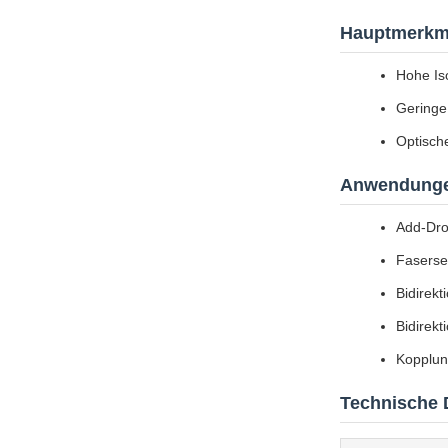
Hauptmerkm
Hohe Is
Geringe
Optisch
Anwendung
Add-Dro
Faserse
Bidirek
Bidirek
Kopplun
Technische 