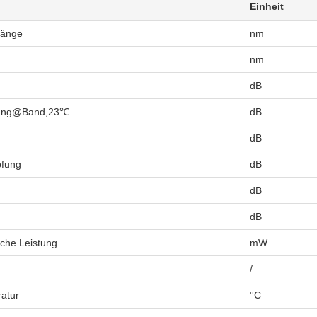
Einheit
länge
nm
nm
dB
fung@Band,23℃
dB
dB
pfung
dB
dB
dB
che Leistung
mW
/
atur
°C