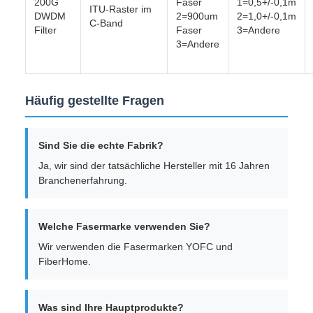
200G
Faser
1=0,5+/-0,1m
ITU-Raster im
DWDM
2=900um
2=1,0+/-0,1m
C-Band
Filter
Faser
3=Andere
3=Andere
Häufig gestellte Fragen
Sind Sie die echte Fabrik?
Ja, wir sind der tatsächliche Hersteller mit 16 Jahren
Branchenerfahrung.
Welche Fasermarke verwenden Sie?
Wir verwenden die Fasermarken YOFC und
FiberHome.
Was sind Ihre Hauptprodukte?