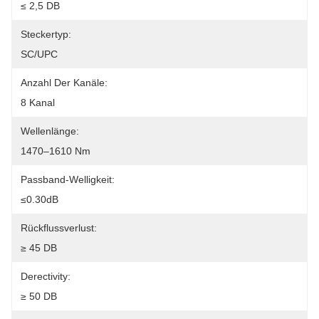
≤ 2,5 DB
Steckertyp:
SC/UPC
Anzahl Der Kanäle:
8 Kanal
Wellenlänge:
1470–1610 Nm
Passband-Welligkeit:
≤0.30dB
Rückflussverlust:
≥ 45 DB
Derectivity:
≥ 50 DB