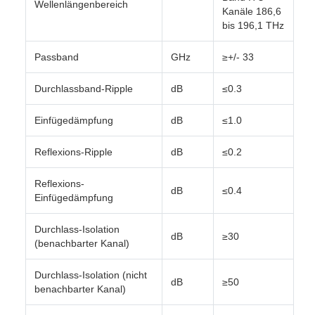
Wellenlängenbereich
Kanäle 186,6
bis 196,1 THz
Passband
GHz
≥+/- 33
Durchlassband-Ripple
dB
≤0.3
Einfügedämpfung
dB
≤1.0
Reflexions-Ripple
dB
≤0.2
Reflexions-
dB
≤0.4
Einfügedämpfung
Durchlass-Isolation
dB
≥30
(benachbarter Kanal)
Durchlass-Isolation (nicht
dB
≥50
benachbarter Kanal)