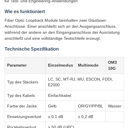
für Test- und Engineering-Anwendungen.
Wie es funktioniert
Fiber Optic Loopback Module beinhalten zwei Glasfaser-
Anschlüsse. Einer anschließt sich an den Ausgangsanschluss,
während der andere an den Eingangsanschluss der Ausrüstung
anschließt und eine vollständige Testschleife erzeugt.
Technische Spezifikation
OM3
Parameter
Einzelmodus
Multimode
10G
LC, SC, MT-RJ, MU, ESCON, FDDI,
Typ des Steckers
E2000
Typ des Kabels
Einfachkabel
Farbe der Jacke
Gelb
OR/GY/PP/BL
Wasser
Einsetzungsverlust
≤ 0,1 dB
≤ 0,2 dB
Rückkehrverlust
≥ 50 dB (UPC)