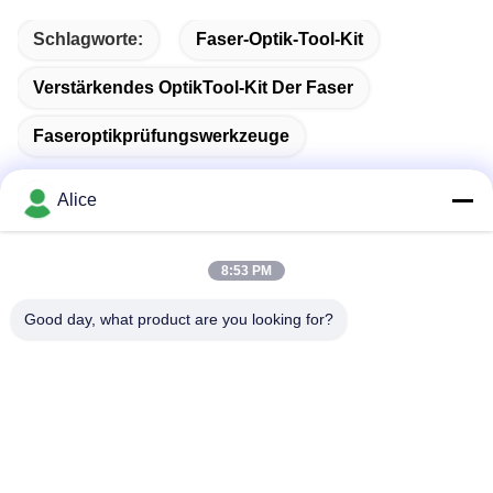
Schlagworte:
Faser-Optik-Tool-Kit
Verstärkendes OptikTool-Kit Der Faser
Faseroptikprüfungswerkzeuge
Alice
Schnelle Kontaktaufnahme
8:53 PM
Good day, what product are you looking for?
Anschrift
Zimmer C, Stock 9, Wing Lee Gebäude, 72-76 Wing Lok
Straße, Sheung Wan, Hongkong
Tel.
00-86-13534063703