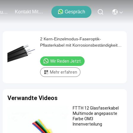
Kontakt Mit Uns
Gespräch
Veranstaltungen
2 Kern-Einzelmodus-Faseroptik-
Pflasterkabel mit Korrosionsbeständigkeit
und Wasserbeständigkeit für FTTH-
Faseroptik-Dropkabel
Wir Reden Jetzt.
Mehr erfahren
Verwandte Videos
FTTH 12 Glasfaserkabel
Multimode angepasste
Farbe OM3
Innenverteilung