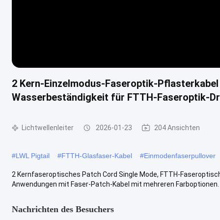
2 Kern-Einzelmodus-Faseroptik-Pflasterkabel
Wasserbeständigkeit für FTTH-Faseroptik-D
Lichtwellenleiter
2026-01-23
204 Ansichten
#
LWL Pigtail
#
FTTH-Glasfaser-Kabel
#
Einmodenfaserpullover
2 Kernfaseroptisches Patch Cord Single Mode, FTTH-Faseroptische
Anwendungen mit Faser-Patch-Kabel mit mehreren Farboptionen. P
Nachrichten des Besuchers