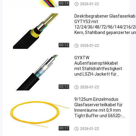
Lichtwellenleiter
00:19
2026-01-22
Direktbegrabener Glasfaserkab
GYTY53 mit
12/24/36/48/72/96/144/216/2
Kern, Stahlband gepanzerter u
LSZH Außenjacke
Lichtwellenleiter
00:12
2026-01-22
GYXTW
Außenfaseroptikkabel
mit Stahldrahtfestigkeit
und LSZH-Jackett für
Luftanwendungen
Lichtwellenleiter
00:13
2026-01-22
9/125um Einzelmodus
Glasfaserverteilkabel für
Innenräume mit 0,9 mm
Tight Buffer und G652D-
Kern
Lichtwellenleiter
00:17
2026-01-22