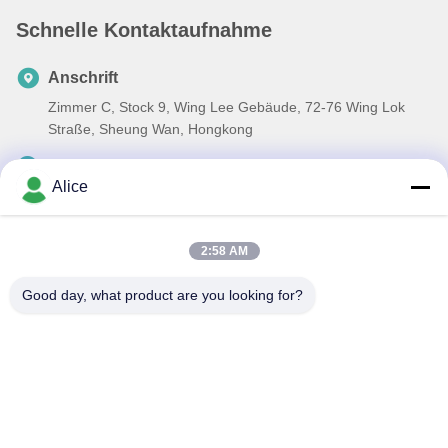
Schnelle Kontaktaufnahme
Anschrift
Zimmer C, Stock 9, Wing Lee Gebäude, 72-76 Wing Lok
Straße, Sheung Wan, Hongkong
Tel.
Alice
00-86-13534063703
E-Mail-Adresse
2:58 AM
sales03@newlightfiber.com
Good day, what product are you looking for?
Datenschutzrichtlinie
|
Sitemap
| China gut Qualität LWL-
Patchkabel Lieferant. Urheberrecht © 2017-2026 NEW LIGHT
OPTICS TECHNOLOGY LIMITED - Alle. Alle Rechte vorbehalten.