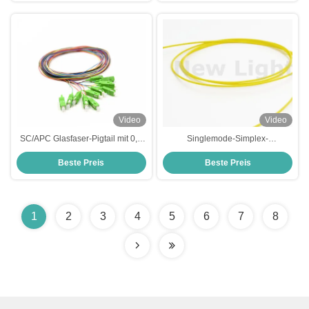
Video
Video
SC/APC Glasfaser-Pigtail mit 0,9
Singlemode-Simplex-
mm Durchmesser und 12 Farben
Glasfaserkabel mit 0,9 mm
Beste Preis
Beste Preis
Glasfaser-Sprungkabel
Außendurchmesser und TPEE-
Material für Pigtail-Anwendungen
1
2
3
4
5
6
7
8