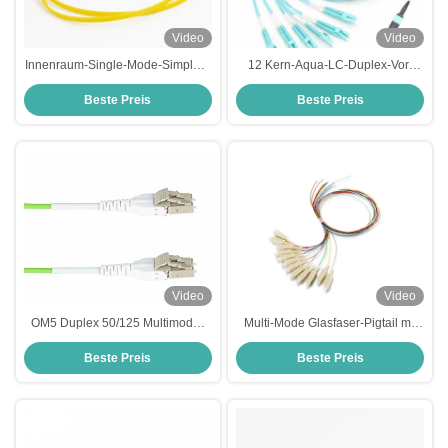
Video
Video
Innenraum-Single-Mode-Simplex-
12 Kern-Aqua-LC-Duplex-Vor-
Glasfaserkabel mit 3 mm
Terminations-MPO-MTP-
Beste Preis
Beste Preis
Durchmesser und wasserdichtem
Glasfaserkabel mit LSZH-Jacket
Design für Patch-Cord-
Anwendungen
Video
Video
OM5 Duplex 50/125 Multimode-
Multi-Mode Glasfaser-Pigtail mit
Glasfaserkabel mit LC/PC
SC/PC-Anschluss und 0,9 mm
Beste Preis
Beste Preis
Uniboot-Stecker und 2,0 mm
Durchmesser für FTTH-Box-
Durchmesser
Anwendungen