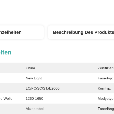
nzelheiten
Beschreibung Des Produkt
iten
China
Zertifizier
New Light
Fasertyp:
LC/FC/SC/ST./E2000
Kerntyp:
e Welle:
1260-1650
Modyptyp
Akzeptabel
Faserläng