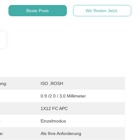
Beste Preis
Wir Reden Jetzt.
s
ung:
ISO ,ROSH
0.9 /2.0 / 3,0 Millimeter
1X12 FC APC
:
Einzelmodus
e:
Als Ihre Anforderung