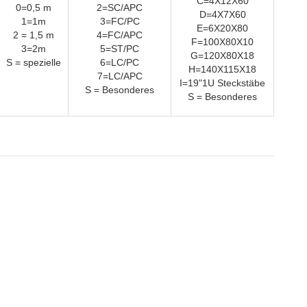
C=4X12X60
0=0,5 m
2=SC/APC
D=4X7X60
1=1m
3=FC/PC
E=6X20X80
2 = 1,5 m
4=FC/APC
F=100X80X10
3=2m
5=ST/PC
G=120X80X18
S = spezielle
6=LC/PC
H=140X115X18
7=LC/APC
I=19"1U Steckstäbe
S = Besonderes
S = Besonderes