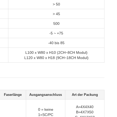
> 50
> 45
500
-5 ~ +75
-40 bis 85
L100 x W80 x H10 (2CH~8CH Modul)
L120 x W80 x H18 (9CH~18CH Modul)
Faserlänge
Ausgangsanschluss
Art der Packung
A=4X4X40
0 = keine
B=4X7X50
1=SC/PC