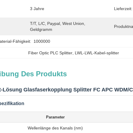
3 Jahre
Lieferzeit:
T/T, L/C, Paypal, West Union, 
Produktn
Geldgramm
erial-Fähigkeit:
1000000
Fiber Optic PLC Splitter
, 
LWL-LWL-Kabel-splitter
ibung Des Produkts
et-Lösung Glasfaserkopplung Splitter FC APC WDM
ezifikation
Parameter
Wellenlänge des Kanals (nm)