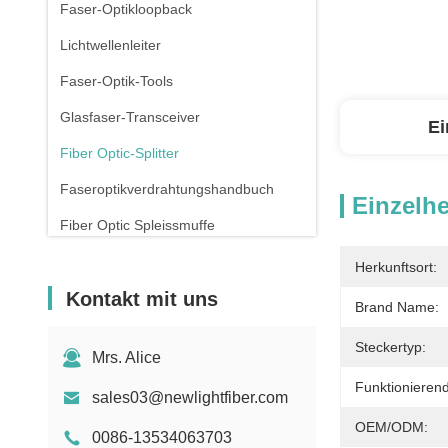
Faser-Optikloopback
Lichtwellenleiter
Faser-Optik-Tools
Glasfaser-Transceiver
Ei
Fiber Optic-Splitter
Faseroptikverdrahtungshandbuch
Einzelhe
Fiber Optic Spleissmuffe
Kupfer-Pflasterleitungen
Herkunftsort:
Kontakt mit uns
Rj45 Patch Panel
Brand Name:
Verbindungsstück des Ethernet-RJ45
Steckertyp:
Mrs. Alice
Drohnen mit Glasfaser
Funktionierend
sales03@newlightfiber.com
Schalter und Steckdose
OEM/ODM:
0086-13534063703