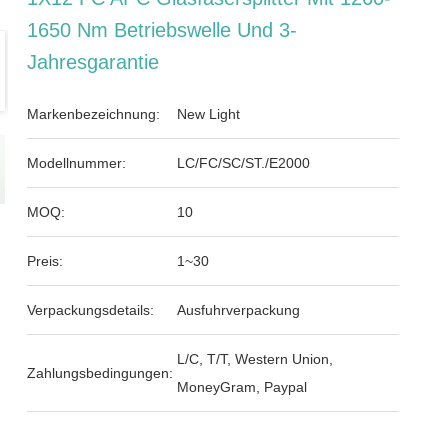
1650 Nm Betriebswelle Und 3-
Jahresgarantie
Markenbezeichnung:
New Light
Modellnummer:
LC/FC/SC/ST./E2000
MOQ:
10
Preis:
1~30
Verpackungsdetails:
Ausfuhrverpackung
L/C, T/T, Western Union,
Zahlungsbedingungen:
MoneyGram, Paypal