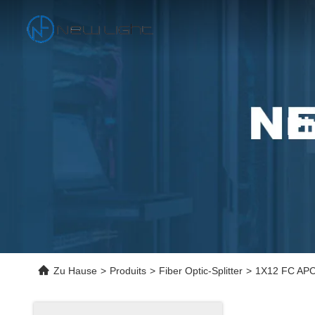
Ei
Zu Hause
>
Produits
>
Fiber Optic-Splitter
>
1X12 FC APC 