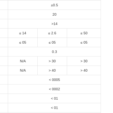
±0.5
20
>14
≤ 14
≤ 2.6
≤ 50
≤ 05
≤ 05
≤ 05
0.3
N/A
> 30
> 30
N/A
> 40
> 40
< 0005
< 0002
< 01
< 01