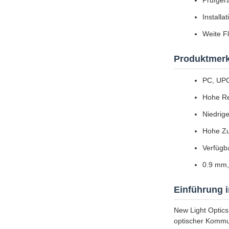
Prüfger
Installa
Weite F
Produktmer
PC, UPC
Hohe Re
Niedrige
Hohe Zuv
Verfügb
0.9 mm,
Einführung 
New Light Optics
optischer Kommun