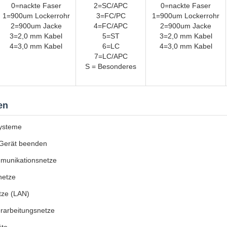
0=nackte Faser
2=SC/APC
0=nackte Faser
1=900um Lockerrohr
3=FC/PC
1=900um Lockerrohr
2=900um Jacke
4=FC/APC
2=900um Jacke
3=2,0 mm Kabel
5=ST
3=2,0 mm Kabel
4=3,0 mm Kabel
6=LC
4=3,0 mm Kabel
7=LC/APC
S = Besonderes
en
ysteme
 Gerät beenden
munikationsnetze
netze
tze (LAN)
rarbeitungsnetze