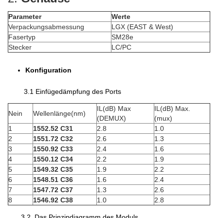
Parameter
Werte
Verpackungsabmessung
LGX (EAST & West)
Fasertyp
SM28e
Stecker
LC/PC
Konfiguration
3.1 Einfügedämpfung des Ports
IL(dB) Max
IL(dB) Max.
Nein
Wellenlänge(nm)
(DEMUX)
(mux)
1
1552.52 C31
2.8
1.0
2
1551.72 C32
2.6
1.3
3
1550.92 C33
2.4
1.6
4
1550.12 C34
2.2
1.9
5
1549.32 C35
1.9
2.2
6
1548.51 C36
1.6
2.4
7
1547.72 C37
1.3
2.6
8
1546.92 C38
1.0
2.8
3.2. Das Prinzipdiagramm des Moduls