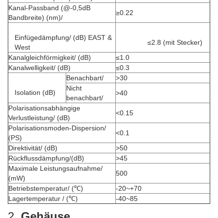
Kanal-Passband (@-0,5dB
≥0.22
Bandbreite) (nm)/
Einfügedämpfung/ (dB) EAST &
≤2.8 (mit Stecker)
West
Kanalgleichförmigkeit/ (dB)
≤1.0
Kanalwelligkeit/ (dB)
≤0.3
Benachbart/
>30
Nicht
Isolation (dB)
>40
benachbart/
Polarisationsabhängige
<0.15
Verlustleistung/ (dB)
Polarisationsmoden-Dispersion/
<0.1
(PS)
Direktivität/ (dB)
>50
Rückflussdämpfung/(dB)
>45
Maximale Leistungsaufnahme/
500
(mW)
Betriebstemperatur/ (℃)
-20~+70
Lagertemperatur / (℃)
-40~85
2.
Gehäuse