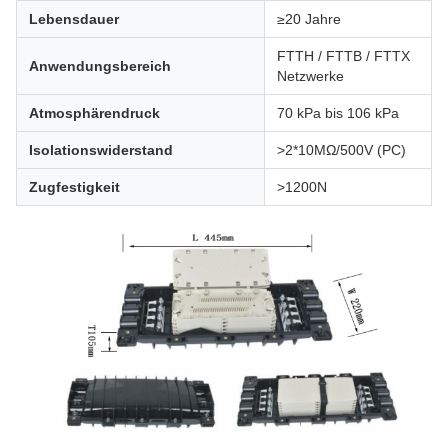
Lebensdauer
≥20 Jahre
FTTH / FTTB / FTTX
Anwendungsbereich
Netzwerke
Atmosphärendruck
70 kPa bis 106 kPa
Isolationswiderstand
>2*10MΩ/500V (PC)
Zugfestigkeit
>1200N