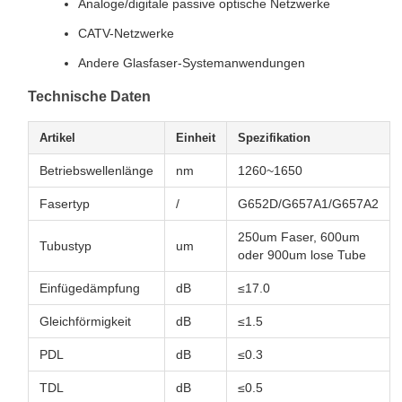
Analoge/digitale passive optische Netzwerke
CATV-Netzwerke
Andere Glasfaser-Systemanwendungen
Technische Daten
Artikel
Einheit
Spezifikation
Betriebswellenlänge
nm
1260~1650
Fasertyp
/
G652D/G657A1/G657A2
250um Faser, 600um
Tubustyp
um
oder 900um lose Tube
Einfügedämpfung
dB
≤17.0
Gleichförmigkeit
dB
≤1.5
PDL
dB
≤0.3
TDL
dB
≤0.5